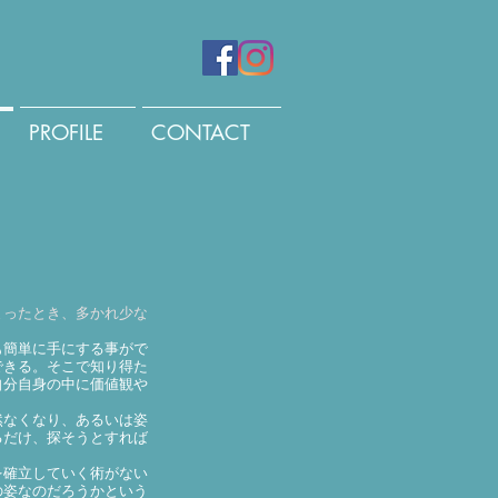
PROFILE
CONTACT
まったとき、多かれ少な
も簡単に手にする事がで
できる。そこで知り得た
自分自身の中に価値観や
然なくなり、あるいは姿
るだけ、探そうとすれば
を確立していく術がない
の姿なのだろうかという