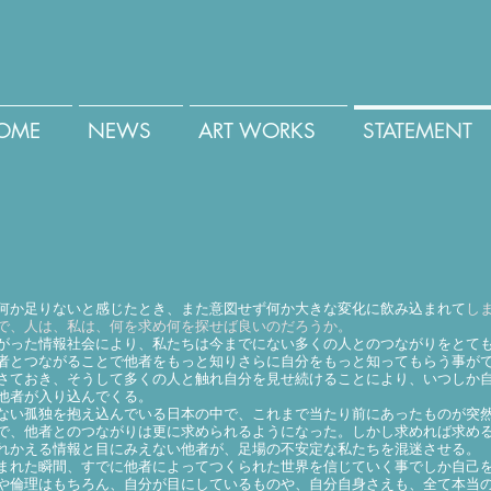
OME
NEWS
ART WORKS
STATEMENT
か足りないと感じたとき、また意図せず何か大きな変化に飲み込まれて
し
で、人は、私は、何を求め何を探せば良いのだろうか。
った情報社会により、私たちは今までにない多くの人とのつながりをとて
者とつながることで他者をもっと知りさらに自分をもっと知ってもらう事が
さておき、そうして多くの人と触れ自分を見せ続けることにより、いつしか
他者が入り込んでくる。
い孤独を抱え込んでいる日本の中で、これまで当たり前にあったものが突
で、他者とのつながりは更に求められるようになった。しかし求めれば求め
れかえる情報と目にみえない他者が、足場の不安定な私たちを混迷させる。
れた瞬間、すでに他者によってつくられた世界を信じていく事でしか自己
や倫理はもちろん、自分が目にしているものや、自分自身さえも、全て本当