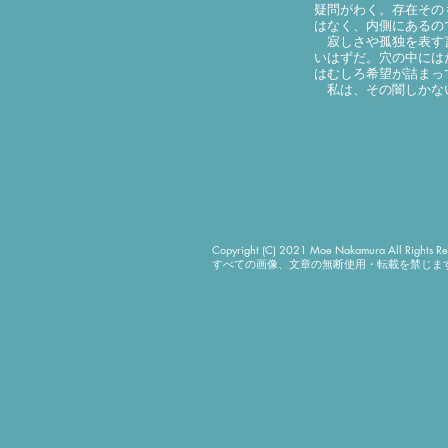
疑問がわく。存在その
はなく、内側にあるの
寂しさや孤独を表す言
いはずだ。穴の中には
はむしろ希望が詰まっ
私は、その闇しかない
Copyright (C) 2021 Moe Nakamura All Rights Re
すべての画像、文章の無断使用・転載を禁じま