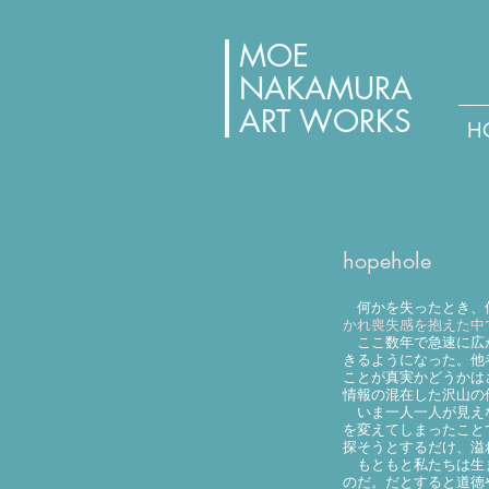
MOE
NAKAMURA
ART WORKS
H
hopehole
何かを失ったとき、何
かれ喪失感を抱えた中
ここ数年で急速に広が
きるようになった。他
ことが真実かどうかは
情報の混在した沢山の
いま一人一人が見えな
を変えてしまったこと
探そうとするだけ、溢
もともと私たちは生ま
のだ。だとすると道徳