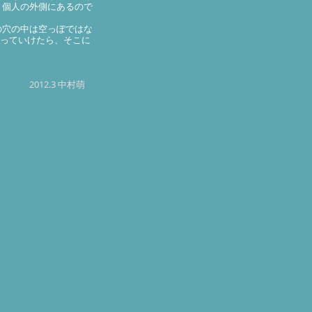
う個人の外側にあるので
の穴の中は空っぽではな
合っていけたら、そこに
2012.3 中村萌