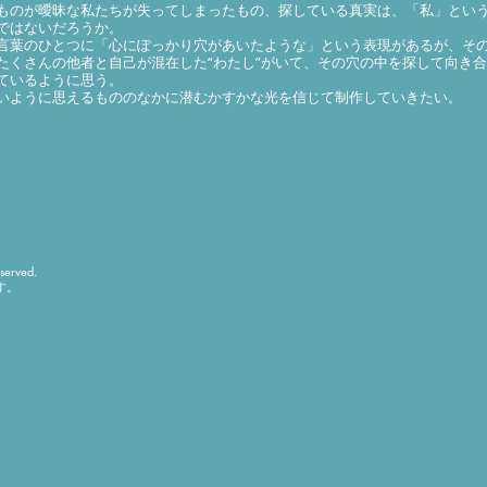
ものが曖昧な私たちが失ってしまったもの、探している真実は、「私」とい
ではないだろうか。
葉のひとつに「心にぽっかり穴があいたような」という表現があるが、そ
たくさんの他者と自己が混在した“わたし”がいて、その穴の中を探して向き
ているように思う。
ように思えるもののなかに潜むかすかな光を信じて制作していきたい。
served.
す。